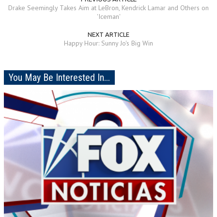
Drake Seemingly Takes Aim at LeBron, Kendrick Lamar and Others on
'Iceman'
NEXT ARTICLE
Happy Hour: Sunny Jo's Big Win
You May Be Interested In...