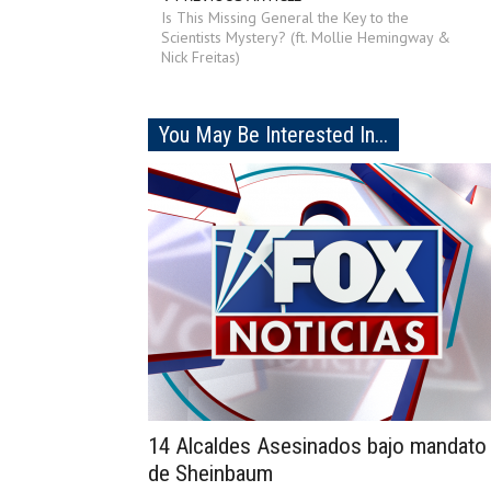
Is This Missing General the Key to the
Scientists Mystery? (ft. Mollie Hemingway &
Nick Freitas)
You May Be Interested In...
14 Alcaldes Asesinados bajo mandato
de Sheinbaum